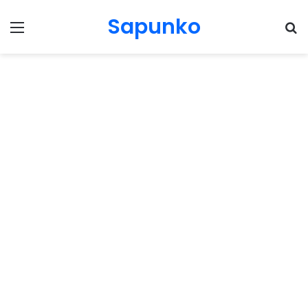
Sapunko
Menu
Pr