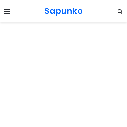
Sapunko
Menu
Pr