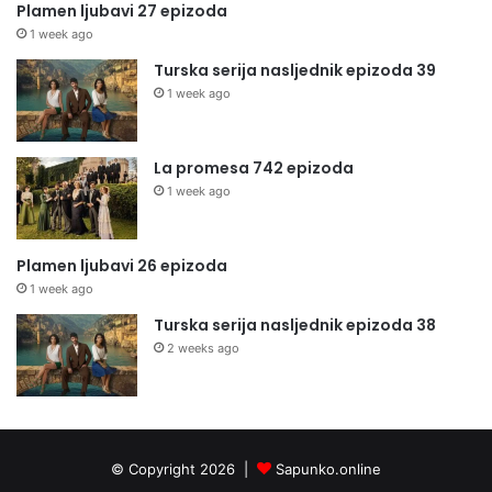
Plamen ljubavi 27 epizoda
1 week ago
Turska serija nasljednik epizoda 39
1 week ago
La promesa 742 epizoda
1 week ago
Plamen ljubavi 26 epizoda
1 week ago
Turska serija nasljednik epizoda 38
2 weeks ago
© Copyright 2026 |
Sapunko.online