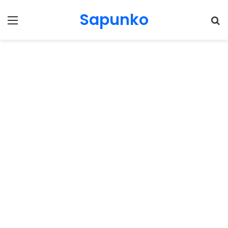
Sapunko
Menu
Pr