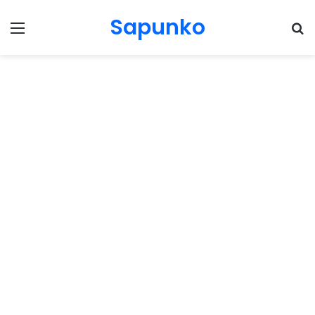
Sapunko
Menu
Pr