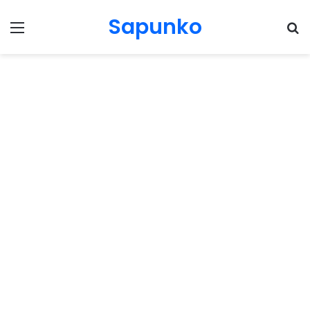
Sapunko
Menu
Pr