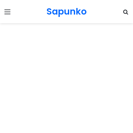
Sapunko
Menu
Pr