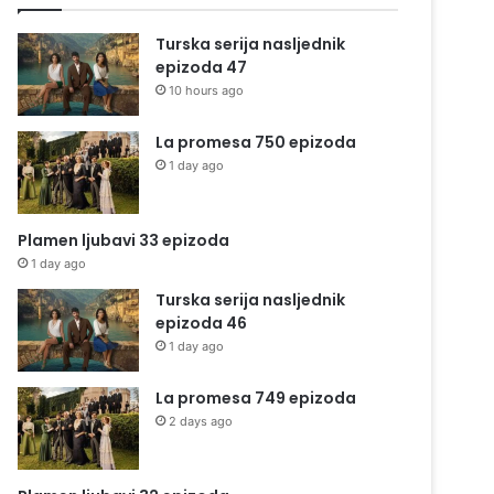
Turska serija nasljednik
epizoda 47
10 hours ago
La promesa 750 epizoda
1 day ago
Plamen ljubavi 33 epizoda
1 day ago
Turska serija nasljednik
epizoda 46
1 day ago
La promesa 749 epizoda
2 days ago