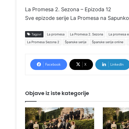
La Promesa 2. Sezona – Epizoda 12
Sve epizode serije La Promesa na Sapunko
Tagovi
La promesa
La Promesa 2. Sezona
La promesa e
La Promesa Sezona 2
Španske serije
Španske serije online
Facebook
X
LinkedIn
Objave iz iste kategorije