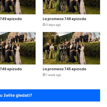
749 epizoda
La promesa 748 epizoda
3 days ago
746 epizoda
La promesa 745 epizoda
1 week ago
ju želite gledati?