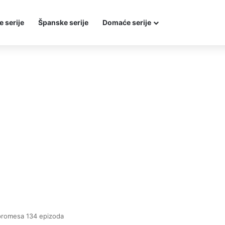
e serije
Španske serije
Domaće serije
promesa 134 epizoda