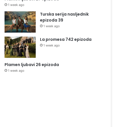
1 week ago
Turska serija nasljednik
epizoda 39
1 week ago
La promesa 742 epizoda
1 week ago
Plamen ljubavi 26 epizoda
1 week ago