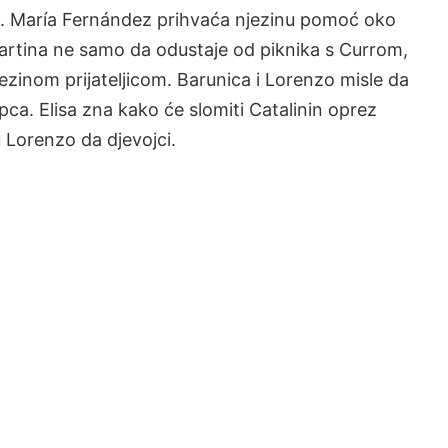
oći. María Fernández prihvaća njezinu pomoć oko
artina ne samo da odustaje od piknika s Currom,
jezinom prijateljicom. Barunica i Lorenzo misle da
pca. Elisa zna kako će slomiti Catalinin oprez
 Lorenzo da djevojci.