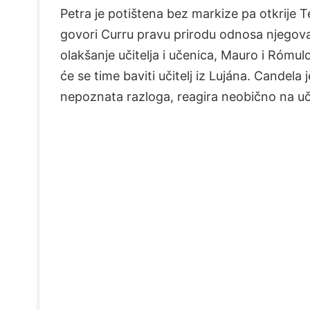
Petra je potištena bez markize pa otkrije 
govori Curru pravu prirodu odnosa njego
olakšanje učitelja i učenica, Mauro i Rómul
će se time baviti učitelj iz Lujána. Candela
nepoznata razloga, reagira neobično na uči