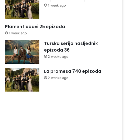
1 week ago
Plamen ljubavi 25 epizoda
1 week ago
Turska serija nasljednik
epizoda 36
2 weeks ago
La promesa 740 epizoda
2 weeks ago