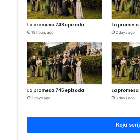
La promesa 748 epizoda
La promesa 
19 hours ago
2 days ago
La promesa 745 epizoda
La promesa
5 days ago
6 days ago
Koju seri