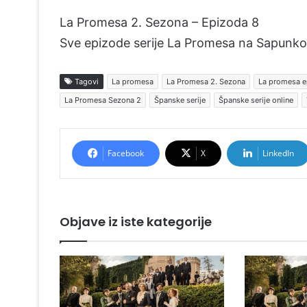
La Promesa 2. Sezona – Epizoda 8
Sve epizode serije La Promesa na Sapunko
Tagovi
La promesa
La Promesa 2. Sezona
La promesa e
La Promesa Sezona 2
Španske serije
Španske serije online
Facebook
X
LinkedIn
Objave iz iste kategorije