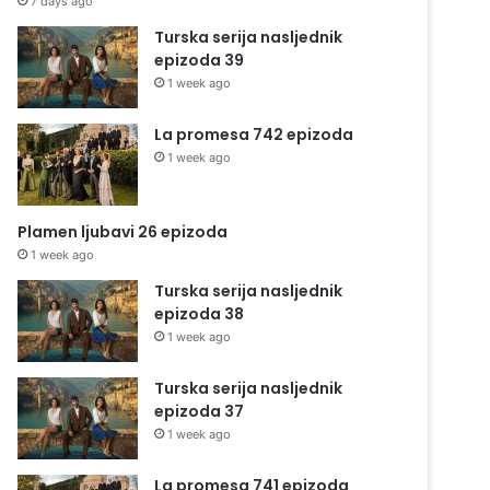
7 days ago
Turska serija nasljednik
epizoda 39
1 week ago
La promesa 742 epizoda
1 week ago
Plamen ljubavi 26 epizoda
1 week ago
Turska serija nasljednik
epizoda 38
1 week ago
Turska serija nasljednik
epizoda 37
1 week ago
La promesa 741 epizoda