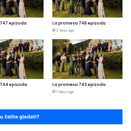
747 epizoda
La promesa 746 epizoda
3 days ago
 744 epizoda
La promesa 743 epizoda
7 days ago
ju želite gledati?