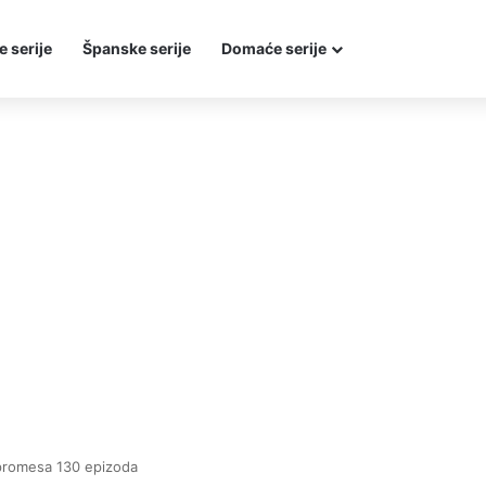
e serije
Španske serije
Domaće serije
promesa 130 epizoda