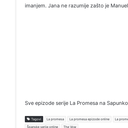
imanjem. Jana ne razumije zašto je Manuel
Sve epizode serije La Promesa na Sapunko
Tagovi
La promesa
La promesa epizode online
La prome
Španske serije online
The Vow