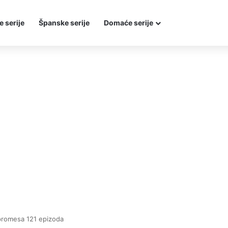
e serije
Španske serije
Domaće serije
promesa 121 epizoda