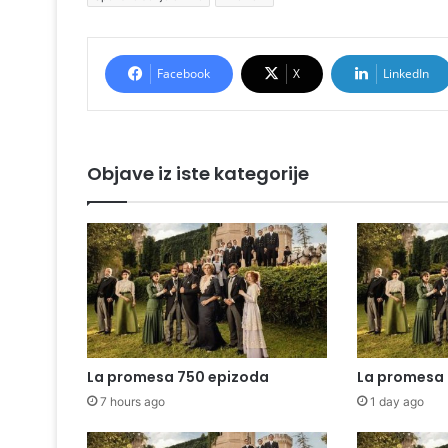
Facebook
X
LinkedIn
Objave iz iste kategorije
La promesa 750 epizoda
La promesa 
7 hours ago
1 day ago