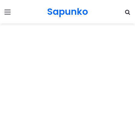
Sapunko
Menu
Pr