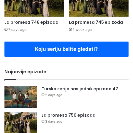
La promesa 746 epizoda
La promesa 745 epizoda
7 days ago
1 week ago
Koju seriju želite gledati?
Najnovije epizode
Turska serija nasljednik epizoda 47
2 days ago
La promesa 750 epizoda
3 days ago