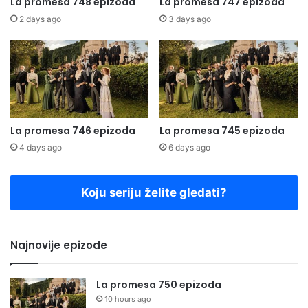
La promesa 748 epizoda
La promesa 747 epizoda
2 days ago
3 days ago
La promesa 746 epizoda
La promesa 745 epizoda
4 days ago
6 days ago
Koju seriju želite gledati?
Najnovije epizode
La promesa 750 epizoda
10 hours ago