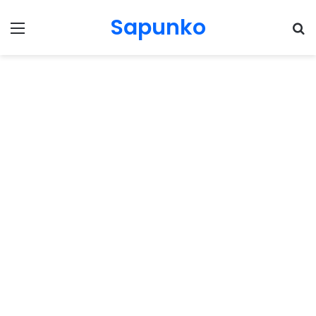
Sapunko
Menu
Pr