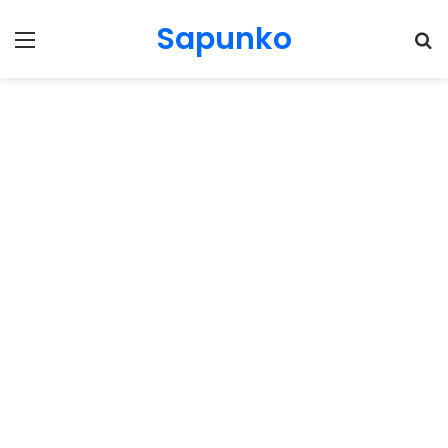
Sapunko
Menu
Pr