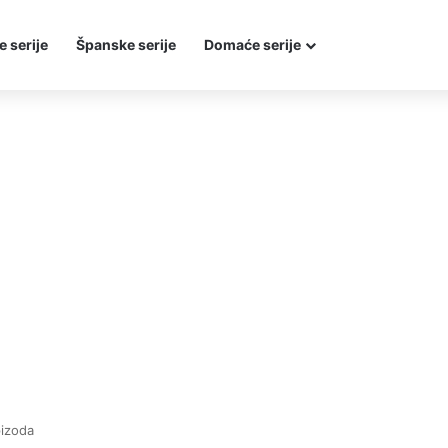
e serije
Španske serije
Domaće serije
izoda