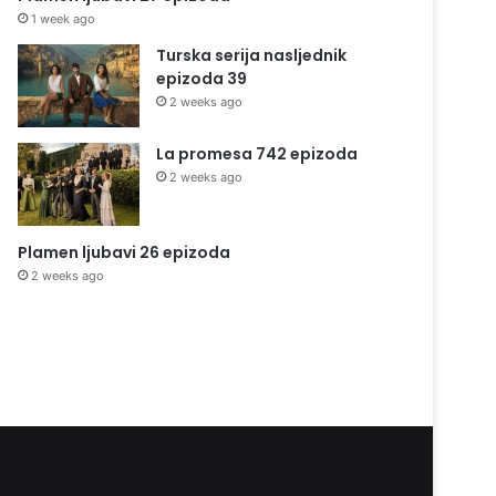
1 week ago
Turska serija nasljednik
epizoda 39
2 weeks ago
La promesa 742 epizoda
2 weeks ago
Plamen ljubavi 26 epizoda
2 weeks ago