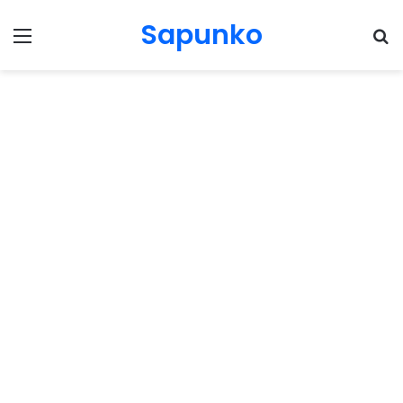
Sapunko
Menu
Pr