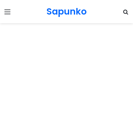
Sapunko
Menu
Pr