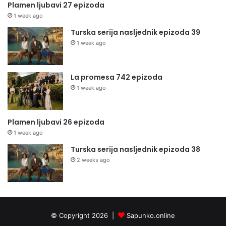
Plamen ljubavi 27 epizoda
1 week ago
Turska serija nasljednik epizoda 39
1 week ago
La promesa 742 epizoda
1 week ago
Plamen ljubavi 26 epizoda
1 week ago
Turska serija nasljednik epizoda 38
2 weeks ago
© Copyright 2026 |
Sapunko.online