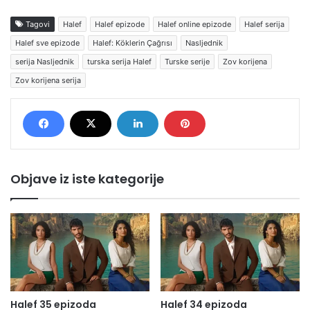
Tagovi
Halef
Halef epizode
Halef online epizode
Halef serija
Halef sve epizode
Halef: Köklerin Çağrısı
Nasljednik
serija Nasljednik
turska serija Halef
Turske serije
Zov korijena
Zov korijena serija
Objave iz iste kategorije
Halef 35 epizoda
Halef 34 epizoda