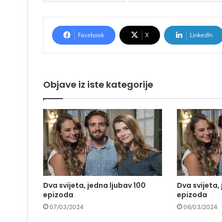
Facebook
X
LinkedIn
Objave iz iste kategorije
Dva svijeta, jedna ljubav 100
Dva svijeta,
epizoda
epizoda
07/03/2024
06/03/2024