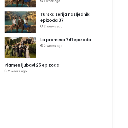
1 week ago
Turska serija nasljednik
epizoda 37
2 weeks ago
La promesa 741 epizoda
2 weeks ago
Plamen ljubavi 25 epizoda
2 weeks ago