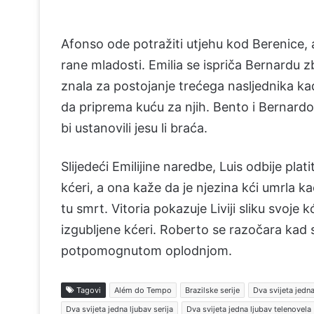
Afonso ode potražiti utjehu kod Berenice, a 
rane mladosti. Emilia se ispriča Bernardu z
znala za postojanje trećega nasljednika kad
da priprema kuću za njih. Bento i Bernardo
bi ustanovili jesu li braća.
Slijedeći Emilijine naredbe, Luis odbije platit
kćeri, a ona kaže da je njezina kći umrla ka
tu smrt. Vitoria pokazuje Liviji sliku svoje k
izgubljene kćeri. Roberto se razočara kad sa
potpomognutom oplodnjom.
Tagovi
Além do Tempo
Brazilske serije
Dva svijeta jedna
Dva svijeta jedna ljubav serija
Dva svijeta jedna ljubav telenovela