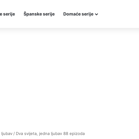
e serije
Španske serije
Domaće serije
 ljubav
/
Dva svijeta, jedna ljubav 88 epizoda