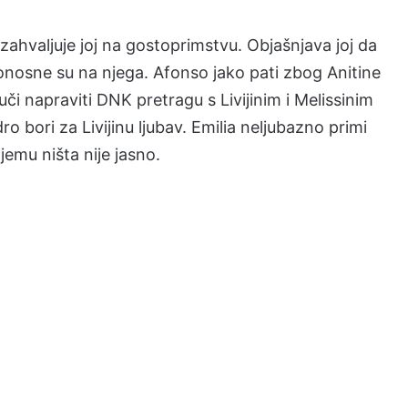
 zahvaljuje joj na gostoprimstvu. Objašnjava joj da
 ponosne su na njega. Afonso jako pati zbog Anitine
či napraviti DNK pretragu s Livijinim i Melissinim
o bori za Livijinu ljubav. Emilia neljubazno primi
emu ništa nije jasno.