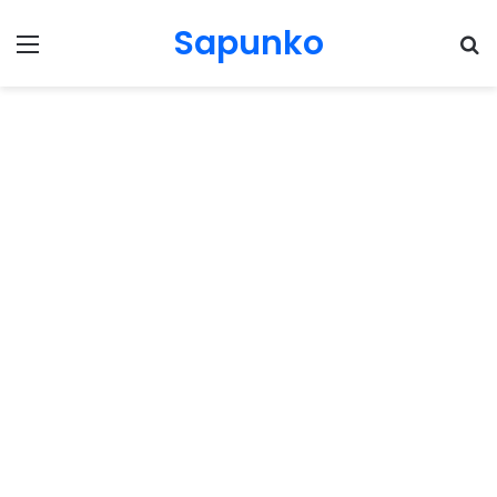
Sapunko
Menu
Pr