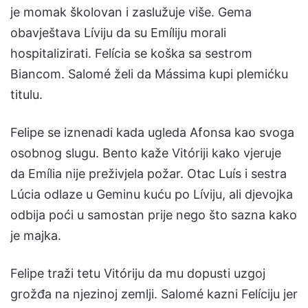
je momak školovan i zaslužuje više. Gema
obavještava Líviju da su Emíliju morali
hospitalizirati. Felícia se koška sa sestrom
Biancom. Salomé želi da Mássima kupi plemićku
titulu.
Felipe se iznenadi kada ugleda Afonsa kao svoga
osobnog slugu. Bento kaže Vitóriji kako vjeruje
da Emília nije preživjela požar. Otac Luís i sestra
Lúcia odlaze u Geminu kuću po Líviju, ali djevojka
odbija poći u samostan prije nego što sazna kako
je majka.
Felipe traži tetu Vitóriju da mu dopusti uzgoj
grožđa na njezinoj zemlji. Salomé kazni Felíciju jer