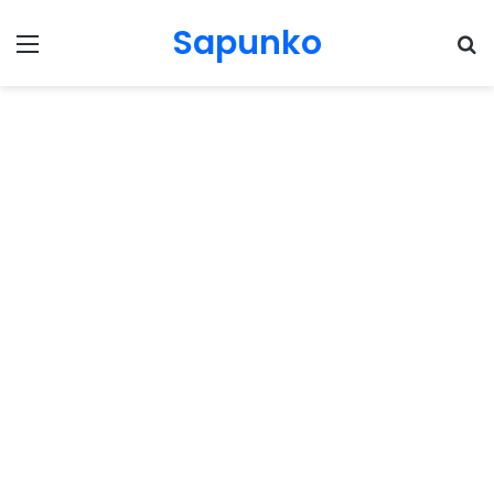
Sapunko
Menu
Pr