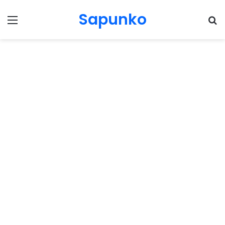
Sapunko
Menu
Pr