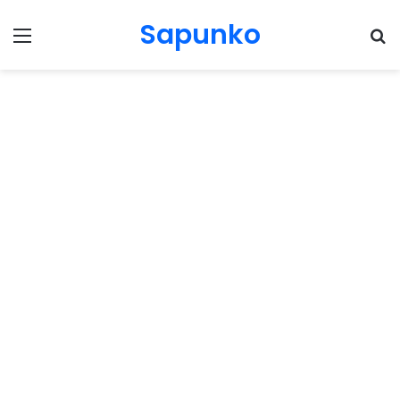
Sapunko
Menu
Pr