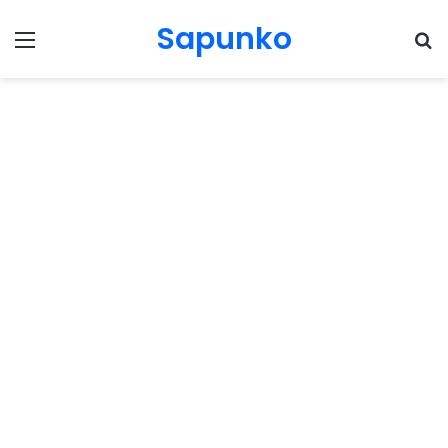
Sapunko
Menu
Pr