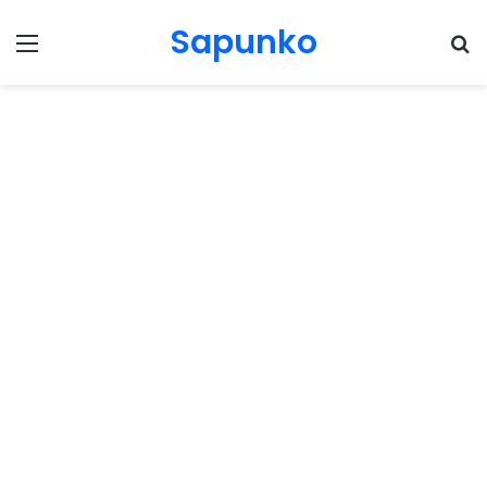
Sapunko
Menu
Pr