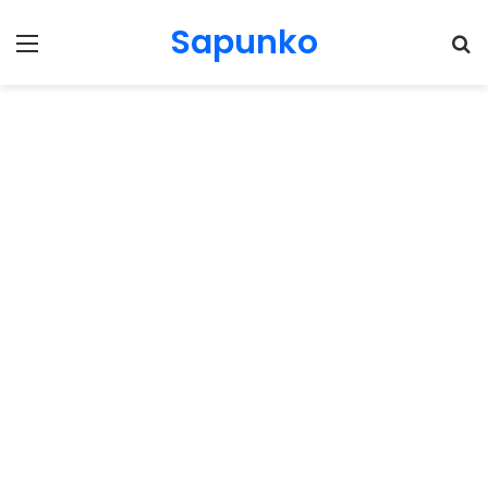
Sapunko
Menu
Pr