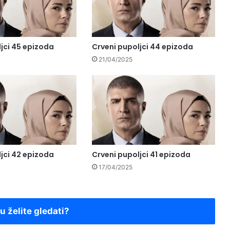
jci 45 epizoda
Crveni pupoljci 44 epizoda
21/04/2025
jci 42 epizoda
Crveni pupoljci 41 epizoda
17/04/2025
ju želite gledati?