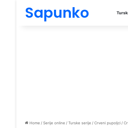
Sapunko
Tursk
Home
/
Serije online
/
Turske serije
/
Crveni pupoljci
/
Cr