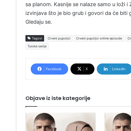
sa planom. Kasnije se nalaze samo u loži i
izvinjava što je bio grub i govori da će biti
Gledaju se.
Tagovi
Crveni pupoljci
Crveni pupoljci online epizode
Cr
Turske serije
Facebook
X
LinkedIn
Objave iz iste kategorije