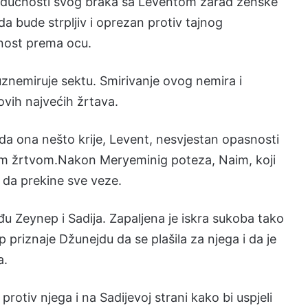
dućnosti svog braka sa Leventom zarad ženske
a bude strpljiv i oprezan protiv tajnog
žnost prema ocu.
 uznemiruje sektu. Smirivanje ovog nemira i
vih najvećih žrtava.
a ona nešto krije, Levent, nesvjestan opasnosti
nom žrtvom.Nakon Meryeminig poteza, Naim, koji
a da prekine sve veze.
đu Zeynep i Sadija. Zapaljena je iskra sukoba tako
 priznaje Džunejdu da se plašila za njega i da je
a.
rotiv njega i na Sadijevoj strani kako bi uspjeli