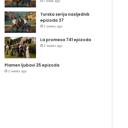
1 week ago
Turska serija nasljednik
epizoda 37
2 weeks ago
La promesa 741 epizoda
2 weeks ago
Plamen ljubavi 25 epizoda
2 weeks ago