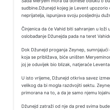
Sada Meryem mora da donese odluku o bu
sudbine.Džunejd kojeg je Levent upozorio d
neprijatelja, ispunjava svoju posljednju du
Činjenica da će Vahid biti sahranjen u loži
oslobađanje Džunejda pada na teret Vahido
Dok Džunejd proganja Zeynep, sumnjajući d
koja se približava, biće uništen Meryemi
joj je oduvijek bio blizak, natjeraće Levent
U isto vrijeme, Džunejd otkriva savez izme
velikog da bi mogla razdvojiti sektu. Zeynep
primorana na to, a da je samo njemu lojaln
Džunejd zatraži od nje da pred svima bude p