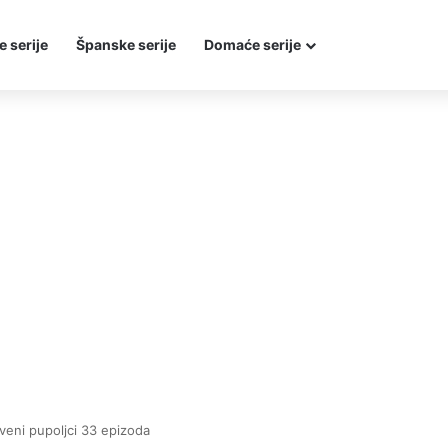
e serije
Španske serije
Domaće serije
veni pupoljci 33 epizoda