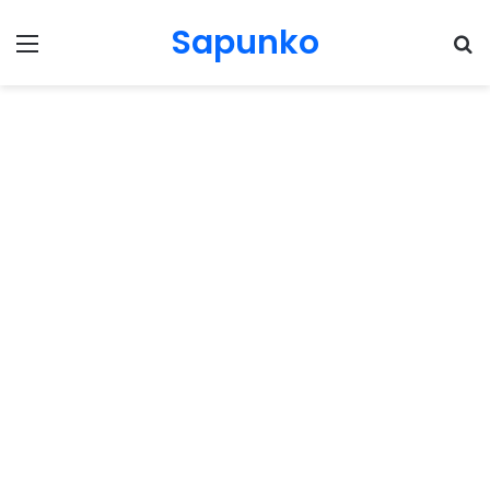
Sapunko
Menu
Pr