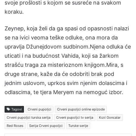
svoje prošlosti s kojom se susreće na svakom
koraku.
Zeynep, koja želi da ga spasi od opasnosti nalazi
se na ivici veoma teške odluke, ona mora da
upravlja Džunejdovom sudbinom.Njena odluka će
uticati i na budućnost Vahida, koji sa žarkom
strašću traga za misterioznom knjigom.Mira, s
druge strane, kaže da će odobriti brak pod
jednim uslovom, uprkos svim njenim dolascima i
odlascima, te tjera Meryem na nemoguć izbor.
Tagovi
Crveni pupoljci
Crveni pupoljci online epizode
Crveni pupoljci turska serija
Crveni pupoljci tv serija
Kızıl Goncalar
Red Roses
Serija Crveni pupoljci
Turske serije