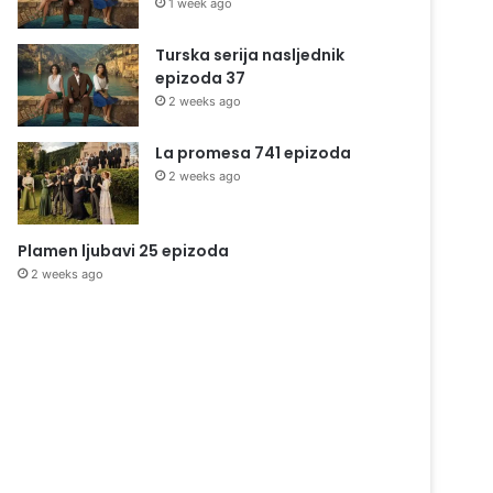
1 week ago
Turska serija nasljednik
epizoda 37
2 weeks ago
La promesa 741 epizoda
2 weeks ago
Plamen ljubavi 25 epizoda
2 weeks ago