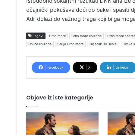
Istodobno šokantni rezultati DNK analize o
očajnički pokušava doći do bake i spasiti d
Adil dolazi do važnog traga koji bi ga mog
Tagovi
Crno more
Crno more epizode
Crno more sadrza
Online epizode
Serija Crno more
Taşacak Bu Deniz
Turske s
Facebook
X
LinkedIn
Objave iz iste kategorije