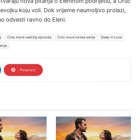
tvaraju nova pitanja o Eleninom podrijetlu, a Oruč
jevojku koju voli. Dok vrijeme neumoljivo prolazi,
ao odvesti ravno do Eleni.
j
Crno more sadržaj epizoda
Crno more turska serija
Deep in Love
erije
Pinterest