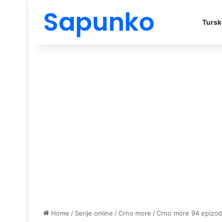
Sapunko
Tursk
Home
/
Serije online
/
Crno more
/
Crno more 94 epizo