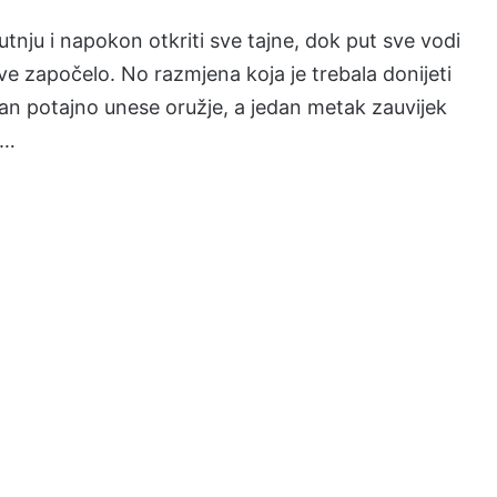
tnju i napokon otkriti sve tajne, dok put sve vodi
e započelo. No razmjena koja je trebala donijeti
an potajno unese oružje, a jedan metak zauvijek
i…