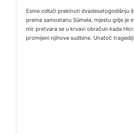
Esme odluči prekinuti dvadesetogodišnju šu
prema samostanu Sümela, mjestu gdje je sv
mir pretvara se u krvavi obračun kada Hicr
promijeni njihove sudbine. Unatoč tragedij