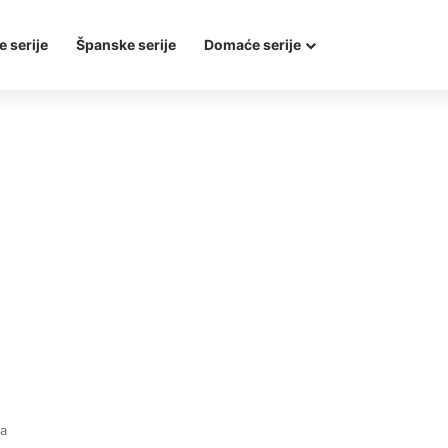
e serije
Španske serije
Domaće serije
da