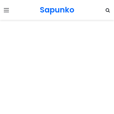
Sapunko
Menu
Pr