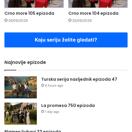
Crno more 105 epizoda
Crno more 104 epizoda
26/06/2026
25/06/2026
Koju seriju želite gledati?
Najnovije epizode
Turska serija nasljednik epizoda 47
4 hours ago
La promesa 750 epizoda
1 day ago
Plamen ljubavi 33 epizoda