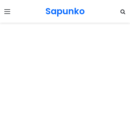
Sapunko
Menu
Pr