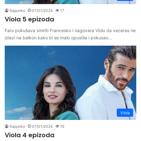
Sapunko
07/01/2024
17
Viola 5 epizoda
Faru pokušava smiriti Francesko i nagovara Violu da veceras ne
izlazi na balkon kako bi se malo opustila i pokusao…
Viola
Sapunko
07/01/2024
16
Viola 4 epizoda