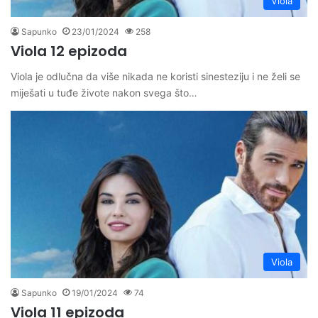
Viola
Sapunko
23/01/2024
258
Viola 12 epizoda
Viola je odlučna da više nikada ne koristi sinesteziju i ne želi se
miješati u tuđe živote nakon svega što…
Viola
Sapunko
19/01/2024
74
Viola 11 epizoda