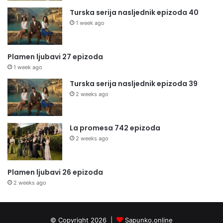
Turska serija nasljednik epizoda 40
1 week ago
Plamen ljubavi 27 epizoda
1 week ago
Turska serija nasljednik epizoda 39
2 weeks ago
La promesa 742 epizoda
2 weeks ago
Plamen ljubavi 26 epizoda
2 weeks ago
© Copyright 2026 |
Sapunko.online