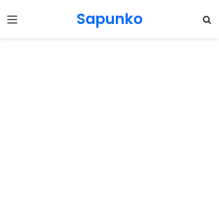
Sapunko
Menu
Pr