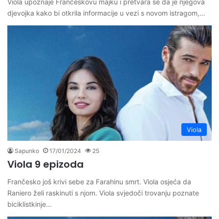
Viola upoznaje Frančeskovu majku i pretvara se da je njegova
djevojka kako bi otkrila informacije u vezi s novom istragom,…
Viola
Sapunko
17/01/2024
25
Viola 9 epizoda
Frančesko još krivi sebe za Farahinu smrt. Viola osjeća da
Raniero želi raskinuti s njom. Viola svjedoči trovanju poznate
biciklistkinje…