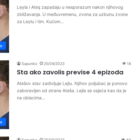
Leyla i Ateş zapadaju u nesporazum nakon njihovog
zbližavanja. U međuvremenu, zvona za uzbunu zvone
za Leylu i tim. Kućom…
se
Sapunko
25/09/2023
18
Sta ako zavolis previse 4 epizoda
Atešov stav zadivljuje Lejlu. Njihov poljubac je ponovo
zaboravljen od strane Ateša. Lejla se osjeća kao da je
na oblacima…
se
Sapunko
25/09/2023
40