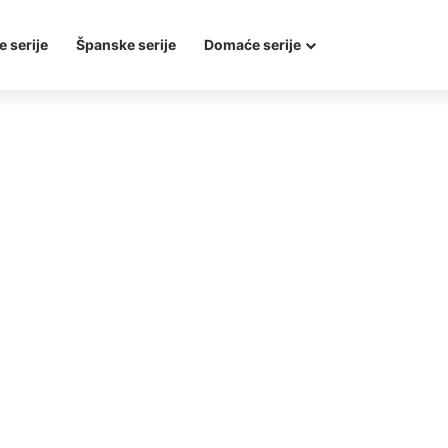
e serije
Španske serije
Domaće serije