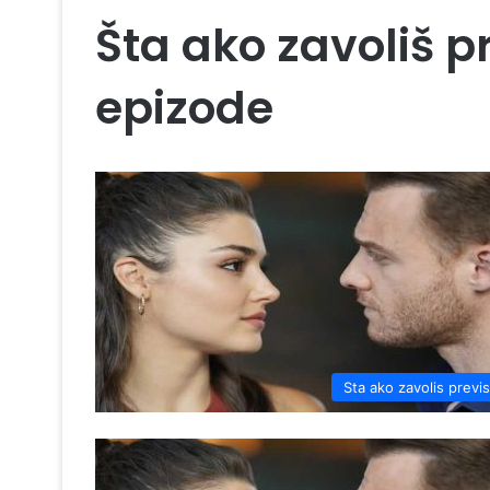
Šta ako zavoliš p
epizode
Sta ako zavolis previ