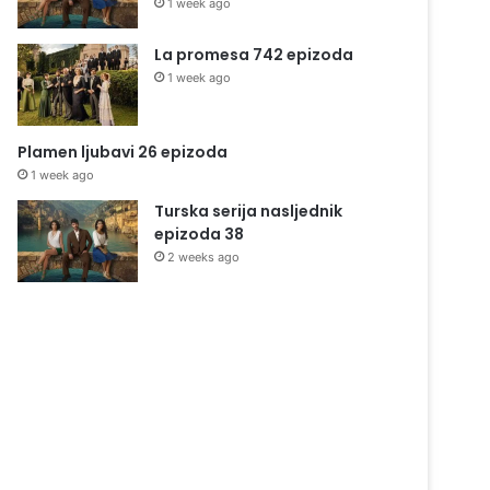
1 week ago
La promesa 742 epizoda
1 week ago
Plamen ljubavi 26 epizoda
1 week ago
Turska serija nasljednik
epizoda 38
2 weeks ago