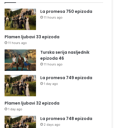
La promesa 750 epizoda
11 hours ago
Plamen ljubavi 33 epizoda
11 hours ago
Turska serija nasljednik
epizoda 46
11 hours ago
La promesa 749 epizoda
1 day ago
Plamen ljubavi 32 epizoda
1 day ago
La promesa 748 epizoda
2 days ago