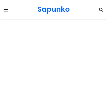
Sapunko
Menu
Pr