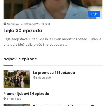
Lejla
Sapunko
18/04/2025
331
Lejla 30 epizoda
Lejla saopstava Tufanu da ih je Civan napustio i otišao. Tufan je
pita gdje ide? Lejla plače i ne odgovara…
Najnovije epizode
La promesa 751 epizoda
5 hours ago
Plamen ljubavi 34 epizoda
5 hours ago