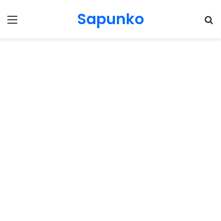
Sapunko
Menu
Pr