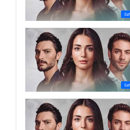
Saf
Saf