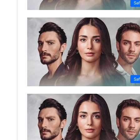
Saf
Saf