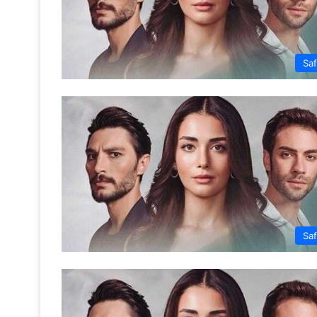
Saf
Saf