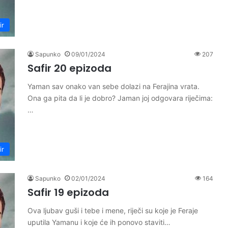
ir
Sapunko
09/01/2024
207
Safir 20 epizoda
Yaman sav onako van sebe dolazi na Ferajina vrata.
Ona ga pita da li je dobro? Jaman joj odgovara riječima:
…
ir
Sapunko
02/01/2024
164
Safir 19 epizoda
Ova ljubav guši i tebe i mene, riječi su koje je Feraje
uputila Yamanu i koje će ih ponovo staviti…