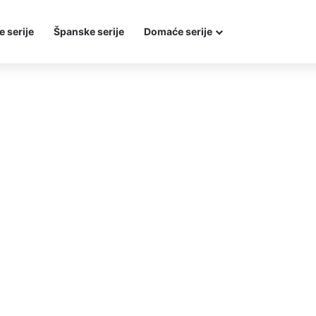
e serije
Španske serije
Domaće serije