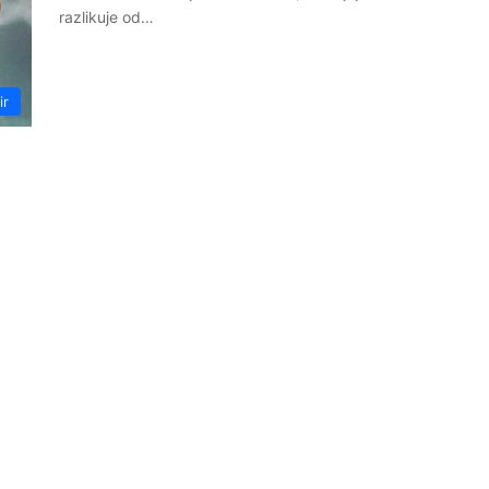
razlikuje od…
ir