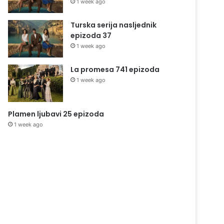
1 week ago
Turska serija nasljednik
epizoda 37
1 week ago
La promesa 741 epizoda
1 week ago
Plamen ljubavi 25 epizoda
1 week ago