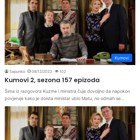
Kumovi
Sapunko
08/12/2023
102
Kumovi 2, sezona 157 epizoda
Šima iz razgovora Kuzme i ministra čuje dovoljno da napokon
povjeruje kako je doista ministar ubio Matu, no odmah se…