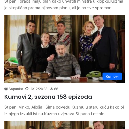
Stipan i braća imaju plan kako uhvatiti ministra u klopku.Kuzma
je skeptičan prema njihovom planu, ali je na sve spreman…
Kumovi
Sapunko
16/12/2023
66
Kumovi 2, sezona 158 epizoda
Stipan, Vinko, Aljoša i Šima odvedu Kuzmu u staru kuću kako bi
iz njega izvukli istinu.Kuzma uvjerava Stipana i ostale…