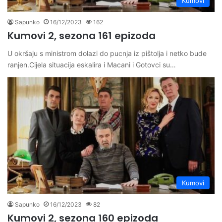
Kumovi
Sapunko
16/12/2023
162
Kumovi 2, sezona 161 epizoda
U okršaju s ministrom dolazi do pucnja iz pištolja i netko bude
ranjen.Cijela situacija eskalira i Macani i Gotovci su…
Kumovi
Sapunko
16/12/2023
82
Kumovi 2, sezona 160 epizoda