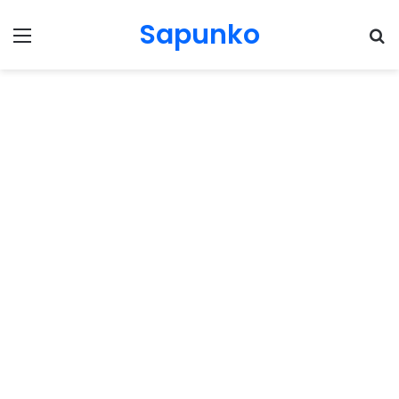
Sapunko
Menu
Pr