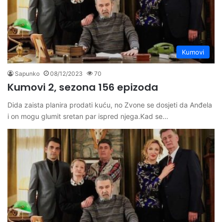
Kumovi
Sapunko
08/12/2023
70
Kumovi 2, sezona 156 epizoda
Dida zaista planira prodati kuću, no Zvone se dosjeti da Anđela
i on mogu glumit sretan par ispred njega.Kad se…