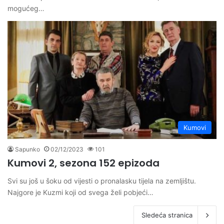
mogućeg…
Kumovi
Sapunko
02/12/2023
101
Kumovi 2, sezona 152 epizoda
Svi su još u šoku od vijesti o pronalasku tijela na zemljištu.
Najgore je Kuzmi koji od svega želi pobjeći…
Sledeća stranica