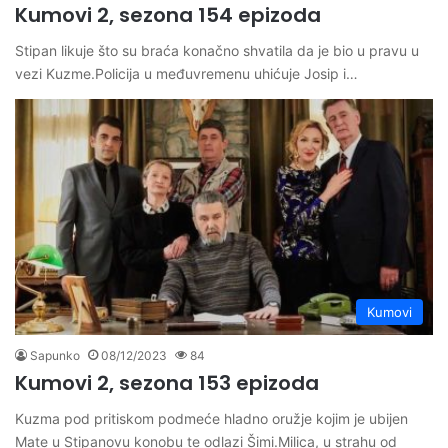
Kumovi 2, sezona 154 epizoda
Stipan likuje što su braća konačno shvatila da je bio u pravu u
vezi Kuzme.Policija u međuvremenu uhićuje Josip i…
Kumovi
Sapunko
08/12/2023
84
Kumovi 2, sezona 153 epizoda
Kuzma pod pritiskom podmeće hladno oružje kojim je ubijen
Mate u Stipanovu konobu te odlazi Šimi.Milica, u strahu od