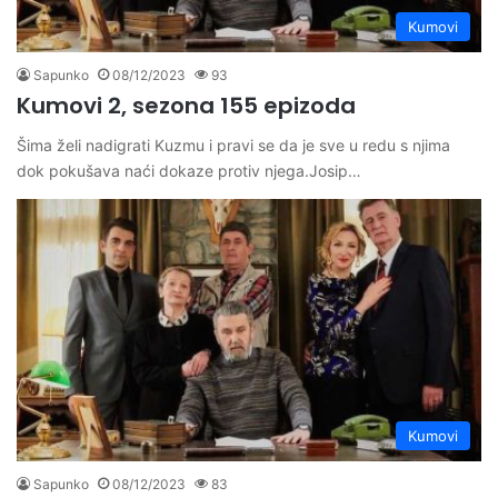
Kumovi
Sapunko
08/12/2023
93
Kumovi 2, sezona 155 epizoda
Šima želi nadigrati Kuzmu i pravi se da je sve u redu s njima
dok pokušava naći dokaze protiv njega.Josip…
Kumovi
Sapunko
08/12/2023
83