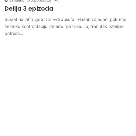
Sapunko
02/05/2026
7
Delija 3 epizoda
Susret na jahti, gde Dila vidi Jusufa i Hazan zajedno, pokreće
žestoku konfrontaciju između njih troje. Taj trenutak ozbiljno
potresa…