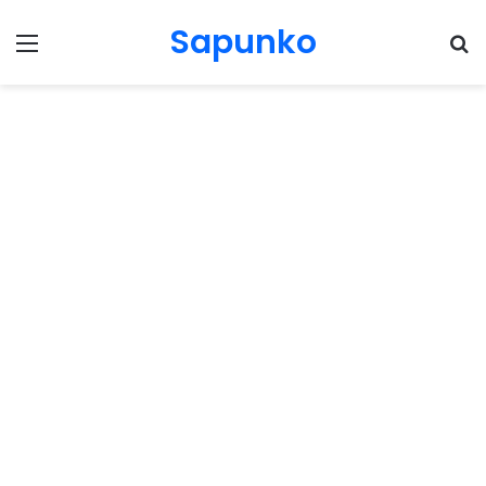
Sapunko
Menu
Pr