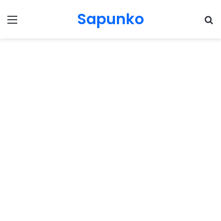
Sapunko
Menu
Pr