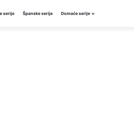
e serije
Španske serije
Domaće serije