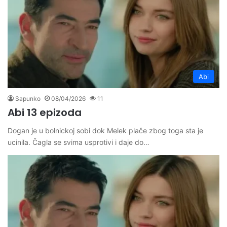
Abi
Sapunko
08/04/2026
11
Abi 13 epizoda
Dogan je u bolnickoj sobi dok Melek plače zbog toga sta je
ucinila. Čagla se svima usprotivi i daje do…