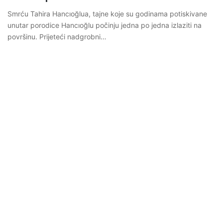
Smrću Tahira Hancıoğlua, tajne koje su godinama potiskivane
unutar porodice Hancıoğlu počinju jedna po jedna izlaziti na
površinu. Prijeteći nadgrobni…