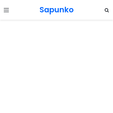
Sapunko
Menu
Pr