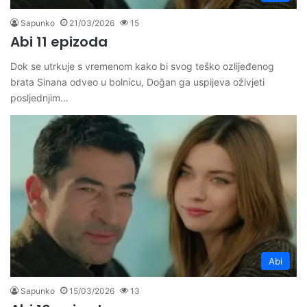
Sapunko
21/03/2026
15
Abi 11 epizoda
Dok se utrkuje s vremenom kako bi svog teško ozlijeđenog
brata Sinana odveo u bolnicu, Doğan ga uspijeva oživjeti
posljednjim…
Abi
Sapunko
15/03/2026
13