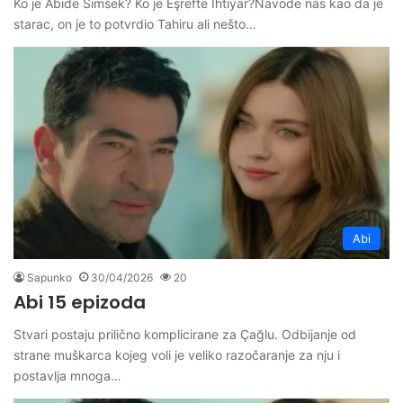
Ko je Abide Šimšek? Ko je Eşrefte Ihtiyar?Navode nas kao da je
starac, on je to potvrdio Tahiru ali nešto…
Abi
Sapunko
30/04/2026
20
Abi 15 epizoda
Stvari postaju prilično komplicirane za Çağlu. Odbijanje od
strane muškarca kojeg voli je veliko razočaranje za nju i
postavlja mnoga…