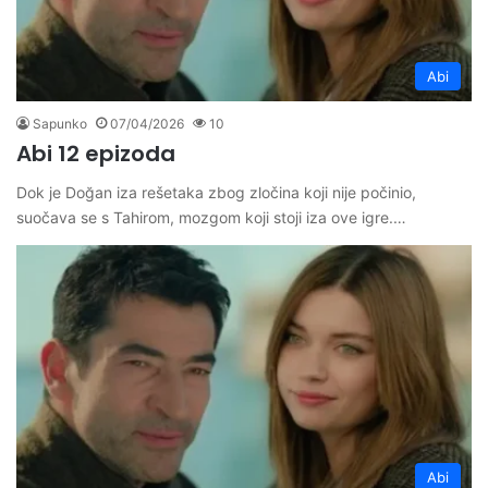
Abi
Sapunko
07/04/2026
10
Abi 12 epizoda
Dok je Doğan iza rešetaka zbog zločina koji nije počinio,
suočava se s Tahirom, mozgom koji stoji iza ove igre.…
Abi