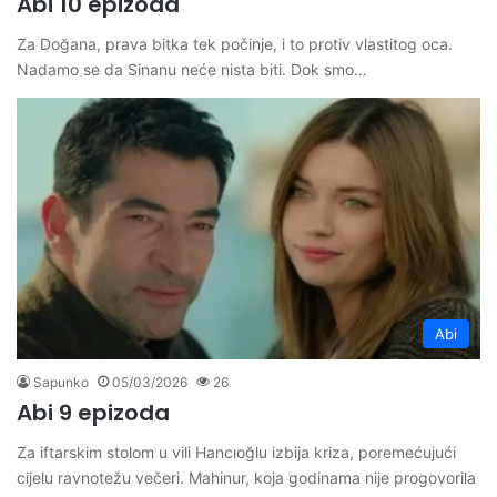
Abi 10 epizoda
Za Doğana, prava bitka tek počinje, i to protiv vlastitog oca.
Nadamo se da Sinanu neće nista biti. Dok smo…
Abi
Sapunko
05/03/2026
26
Abi 9 epizoda
Za iftarskim stolom u vili Hancıoğlu izbija kriza, poremećujući
cijelu ravnotežu večeri. Mahinur, koja godinama nije progovorila