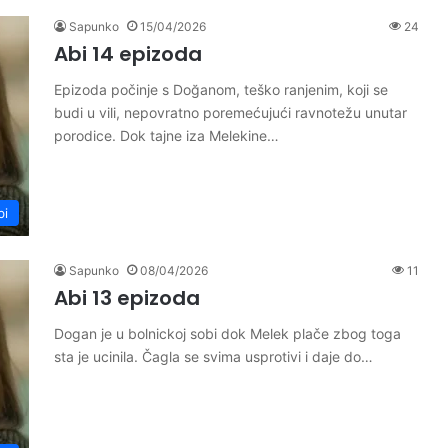
Sapunko
15/04/2026
24
Abi 14 epizoda
Epizoda počinje s Doğanom, teško ranjenim, koji se
budi u vili, nepovratno poremećujući ravnotežu unutar
porodice. Dok tajne iza Melekine…
bi
Sapunko
08/04/2026
11
Abi 13 epizoda
Dogan je u bolnickoj sobi dok Melek plače zbog toga
sta je ucinila. Čagla se svima usprotivi i daje do…