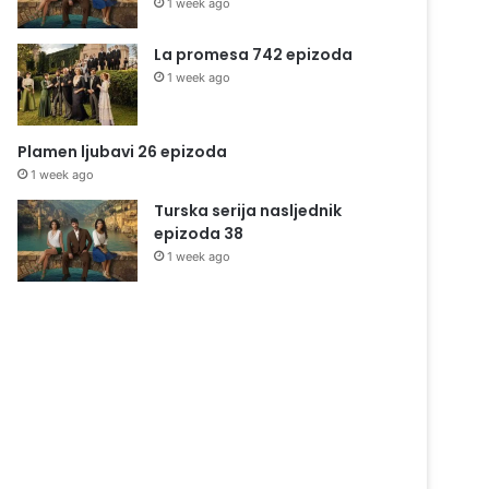
1 week ago
La promesa 742 epizoda
1 week ago
Plamen ljubavi 26 epizoda
1 week ago
Turska serija nasljednik
epizoda 38
1 week ago