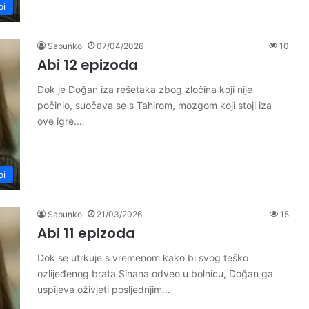
bi
Sapunko
07/04/2026
10
Abi 12 epizoda
Dok je Doğan iza rešetaka zbog zločina koji nije
počinio, suočava se s Tahirom, mozgom koji stoji iza
ove igre.…
bi
Sapunko
21/03/2026
15
Abi 11 epizoda
Dok se utrkuje s vremenom kako bi svog teško
ozlijeđenog brata Sinana odveo u bolnicu, Doğan ga
uspijeva oživjeti posljednjim…