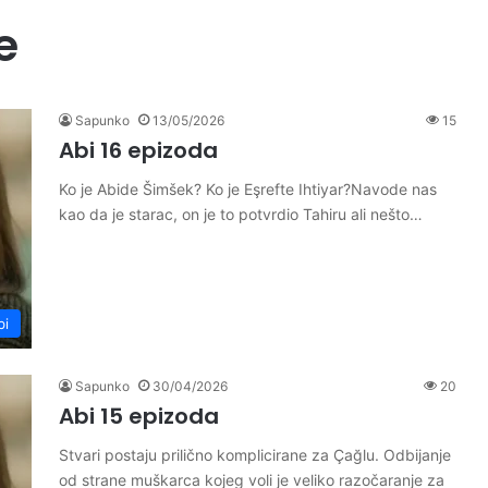
e
Sapunko
13/05/2026
15
Abi 16 epizoda
Ko je Abide Šimšek? Ko je Eşrefte Ihtiyar?Navode nas
kao da je starac, on je to potvrdio Tahiru ali nešto…
bi
Sapunko
30/04/2026
20
Abi 15 epizoda
Stvari postaju prilično komplicirane za Çağlu. Odbijanje
od strane muškarca kojeg voli je veliko razočaranje za