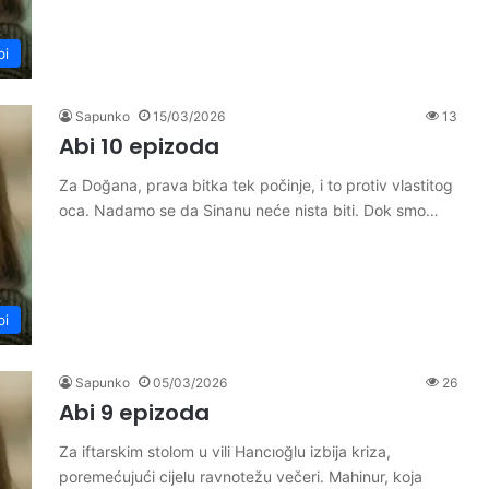
bi
Sapunko
15/03/2026
13
Abi 10 epizoda
Za Doğana, prava bitka tek počinje, i to protiv vlastitog
oca. Nadamo se da Sinanu neće nista biti. Dok smo…
bi
Sapunko
05/03/2026
26
Abi 9 epizoda
Za iftarskim stolom u vili Hancıoğlu izbija kriza,
poremećujući cijelu ravnotežu večeri. Mahinur, koja