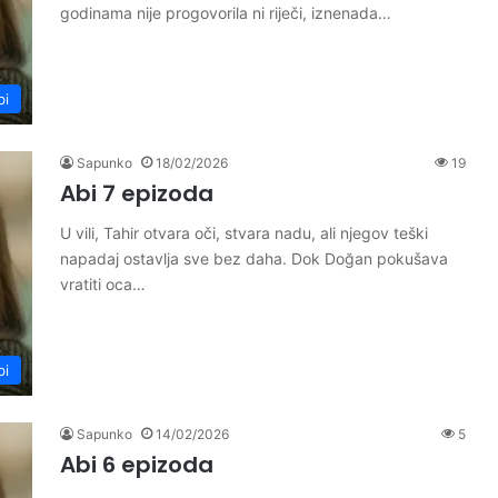
godinama nije progovorila ni riječi, iznenada…
bi
Sapunko
18/02/2026
19
Abi 7 epizoda
U vili, Tahir otvara oči, stvara nadu, ali njegov teški
napadaj ostavlja sve bez daha. Dok Doğan pokušava
vratiti oca…
bi
Sapunko
14/02/2026
5
Abi 6 epizoda