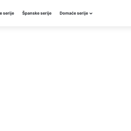
e serije
Španske serije
Domaće serije