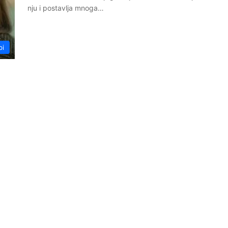
nju i postavlja mnoga…
bi