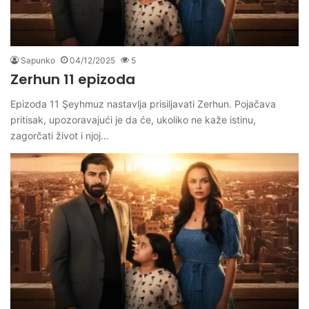
Sapunko
04/12/2025
5
Zerhun 11 epizoda
Epizoda 11 Şeyhmuz nastavlja prisiljavati Zerhun. Pojačava
pritisak, upozoravajući je da će, ukoliko ne kaže istinu,
zagorčati život i njoj…