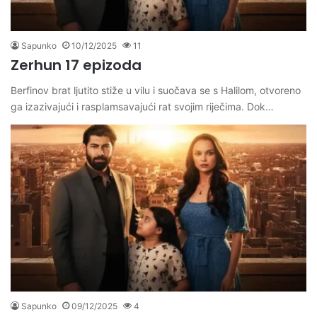
Sapunko
10/12/2025
11
Zerhun 17 epizoda
Berfinov brat ljutito stiže u vilu i suočava se s Halilom, otvoreno
ga izazivajući i rasplamsavajući rat svojim riječima. Dok…
Sapunko
09/12/2025
4