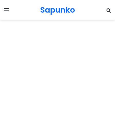
Sapunko
Menu
Pr