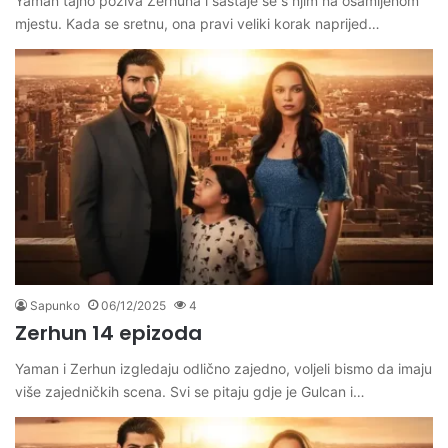
Yaman tajno poziva Zerhuna i sastaje se s njim na osamljenom
mjestu. Kada se sretnu, ona pravi veliki korak naprijed…
Sapunko
06/12/2025
4
Zerhun 14 epizoda
Yaman i Zerhun izgledaju odlično zajedno, voljeli bismo da imaju
više zajedničkih scena. Svi se pitaju gdje je Gulcan i…