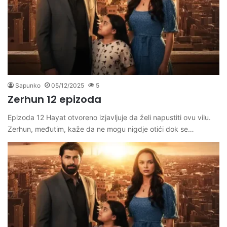
Sapunko
05/12/2025
5
Zerhun 12 epizoda
Epizoda 12 Hayat otvoreno izjavljuje da želi napustiti ovu vilu.
Zerhun, međutim, kaže da ne mogu nigdje otići dok se…