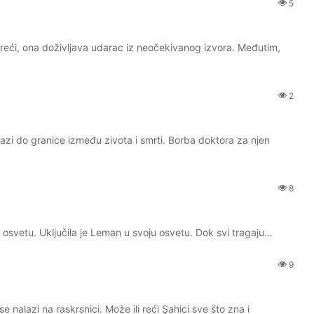
5
sreći, ona doživljava udarac iz neočekivanog izvora. Međutim,
2
i do granice između zivota i smrti. Borba doktora za njen
8
itu osvetu. Uključila je Leman u svoju osvetu. Dok svi tragaju…
9
alazi na raskrsnici. Može ili reći Şahici sve što zna i