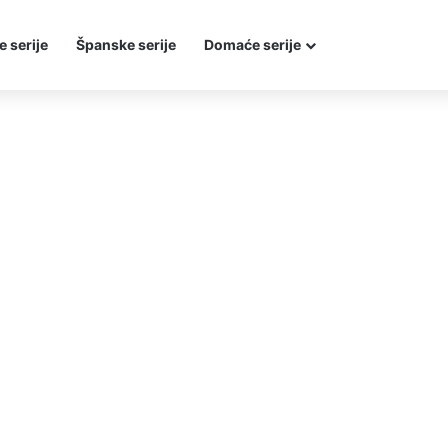
e serije
Španske serije
Domaće serije