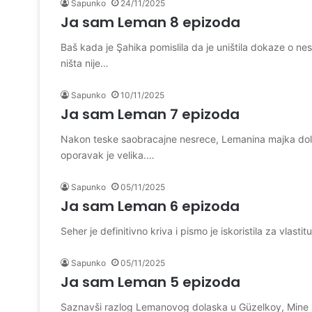
Sapunko
24/11/2025
Ja sam Leman 8 epizoda
Baš kada je Şahika pomislila da je uništila dokaze o ne
ništa nije…
Sapunko
10/11/2025
Ja sam Leman 7 epizoda
Nakon teske saobracajne nesrece, Lemanina majka dolaz
oporavak je velika.…
Sapunko
05/11/2025
Ja sam Leman 6 epizoda
Seher je definitivno kriva i pismo je iskoristila za vlast
Sapunko
05/11/2025
Ja sam Leman 5 epizoda
Saznavši razlog Lemanovog dolaska u Güzelkoy, Mine se n