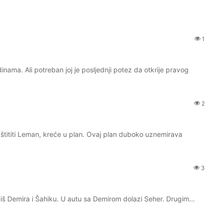
1
ma. Ali potreban joj je posljednji potez da otkrije pravog
2
aštititi Leman, kreće u plan. Ovaj plan duboko uznemirava
3
niš Demira i Šahiku. U autu sa Demirom dolazi Seher. Drugim…