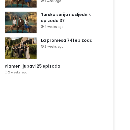
1 week ago
Turska serija nasljednik
epizoda 37
2 weeks ago
La promesa 741 epizoda
2 weeks ago
Plamen ljubavi 25 epizoda
2 weeks ago