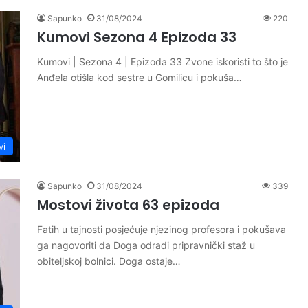
Sapunko
31/08/2024
220
Kumovi Sezona 4 Epizoda 33
Kumovi | Sezona 4 | Epizoda 33 Zvone iskoristi to što je
Anđela otišla kod sestre u Gomilicu i pokuša…
vi
Sapunko
31/08/2024
339
Mostovi života 63 epizoda
Fatih u tajnosti posjećuje njezinog profesora i pokušava
ga nagovoriti da Doga odradi pripravnički staž u
obiteljskoj bolnici. Doga ostaje…