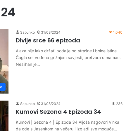
024
Sapunko
31/08/2024
1,040
Divlje srce 66 epizoda
Alaza nije lako držati podalje od strašne i bolne istine.
Čagla se, vođena grižnjom savjesti, pretvara u mamac.
Neslihan je…
ce
Sapunko
31/08/2024
236
Kumovi Sezona 4 Epizoda 34
Kumovi | Sezona 4 | Epizoda 34 Aljoša nagovori Vinka
da ode s Jasenkom na večeru i izgladi sve moguće…