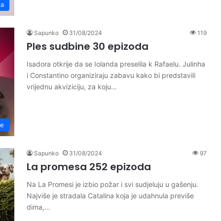
ta
Sapunko
31/08/2024
119
Ples sudbine 30 epizoda
Isadora otkrije da se Iolanda preselila k Rafaelu. Julinha
i Constantino organiziraju zabavu kako bi predstavili
vrijednu akviziciju, za koju…
ne
Sapunko
31/08/2024
97
La promesa 252 epizoda
Na La Promesi je izbio požar i svi sudjeluju u gašenju.
Najviše je stradala Catalina koja je udahnula previše
dima,…