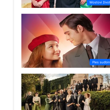
Mostovi živo
Ples sudbi