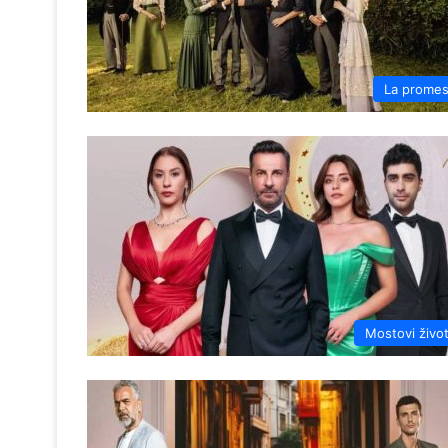
La prome
Mostovi živo