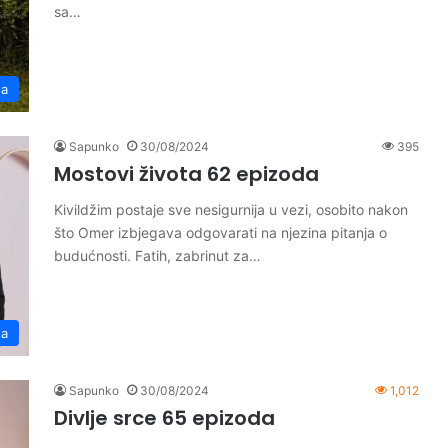
sa…
sa
Sapunko
30/08/2024
395
Mostovi života 62 epizoda
Kivildžim postaje sve nesigurnija u vezi, osobito nakon
što Omer izbjegava odgovarati na njezina pitanja o
budućnosti. Fatih, zabrinut za…
ta
Sapunko
30/08/2024
1,012
Divlje srce 65 epizoda