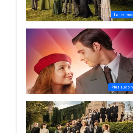
La prome
Ples sudbi