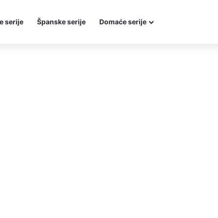
e serije
Španske serije
Domaće serije