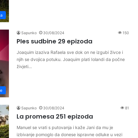
sa
Sapunko
30/08/2024
150
Ples sudbine 29 epizoda
Joaquim izaziva Rafaela sve dok on ne izgubi živce i
njih se dvojica potuku. Joaquim plati Iolandi da počne
živjeti…
ne
Sapunko
30/08/2024
81
La promesa 251 epizoda
Manuel se vrati s putovanja i kaže Jani da mu je
izbivanje pomoglo da donese ispravne odluke u vezi