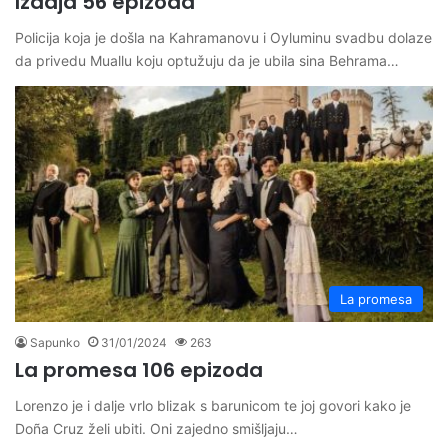
Izdaja 56 epizoda
Policija koja je došla na Kahramanovu i Oyluminu svadbu dolaze
da privedu Muallu koju optužuju da je ubila sina Behrama…
La promesa
Sapunko
31/01/2024
263
La promesa 106 epizoda
Lorenzo je i dalje vrlo blizak s barunicom te joj govori kako je
Doña Cruz želi ubiti. Oni zajedno smišljaju…