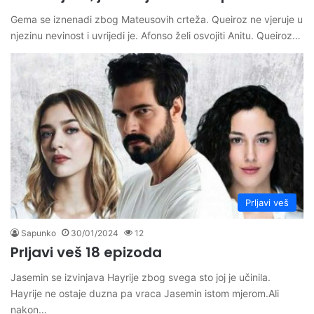
Gema se iznenadi zbog Mateusovih crteža. Queiroz ne vjeruje u
njezinu nevinost i uvrijedi je. Afonso želi osvojiti Anitu. Queiroz…
Prljavi veš
Sapunko
30/01/2024
12
Prljavi veš 18 epizoda
Jasemin se izvinjava Hayrije zbog svega sto joj je učinila.
Hayrije ne ostaje duzna pa vraca Jasemin istom mjerom.Ali
nakon…