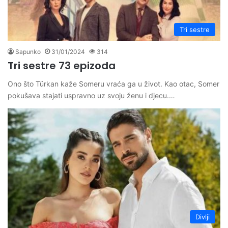
Tri sestre
Sapunko
31/01/2024
314
Tri sestre 73 epizoda
Ono što Türkan kaže Someru vraća ga u život. Kao otac, Somer
pokušava stajati uspravno uz svoju ženu i djecu.…
Divlji