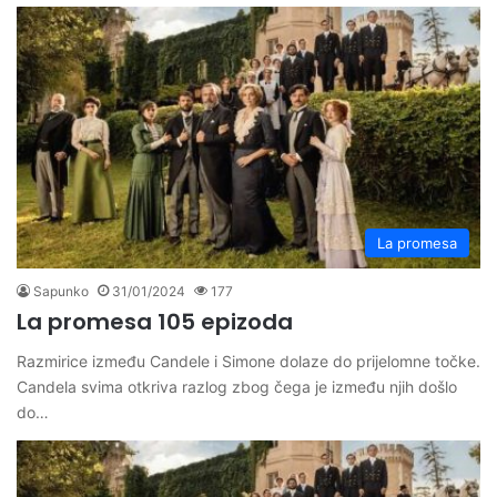
La promesa
Sapunko
31/01/2024
177
La promesa 105 epizoda
Razmirice između Candele i Simone dolaze do prijelomne točke.
Candela svima otkriva razlog zbog čega je između njih došlo
do…