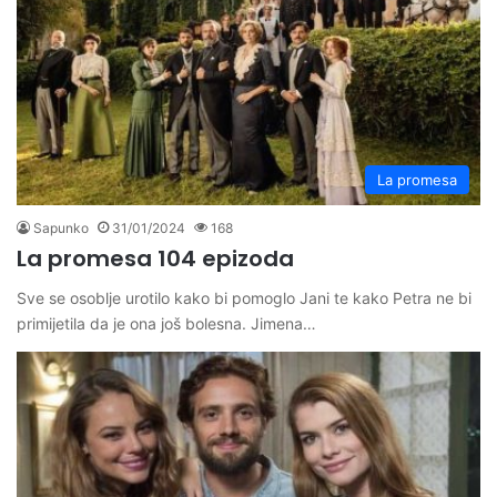
La promesa
Sapunko
31/01/2024
168
La promesa 104 epizoda
Sve se osoblje urotilo kako bi pomoglo Jani te kako Petra ne bi
primijetila da je ona još bolesna. Jimena…