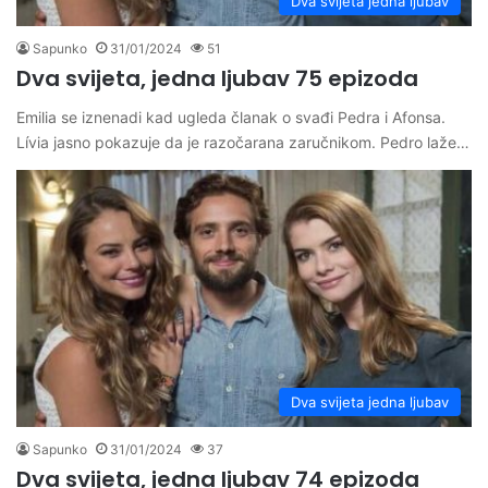
Dva svijeta jedna ljubav
Sapunko
31/01/2024
51
Dva svijeta, jedna ljubav 75 epizoda
Emilia se iznenadi kad ugleda članak o svađi Pedra i Afonsa.
Lívia jasno pokazuje da je razočarana zaručnikom. Pedro laže…
Dva svijeta jedna ljubav
Sapunko
31/01/2024
37
Dva svijeta, jedna ljubav 74 epizoda