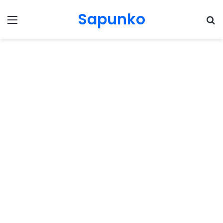
Sapunko
Menu
Pr