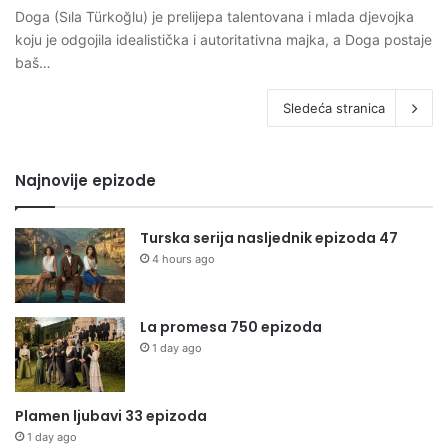
Doga (Sıla Türkoğlu) je prelijepa talentovana i mlada djevojka
koju je odgojila idealistička i autoritativna majka, a Doga postaje
baš…
Sledeća stranica
Najnovije epizode
Turska serija nasljednik epizoda 47
4 hours ago
La promesa 750 epizoda
1 day ago
Plamen ljubavi 33 epizoda
1 day ago