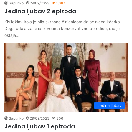
Sapunko
29/09/2023
1,087
Jedina ljubav 2 epizoda
Kivildžim, koja je bila skrhana činjenicom da se njena kćerka
Doga udala za sina iz veoma konzervativne porodice, radije
ostaje…
Jedina ljubav
Sapunko
29/09/2023
306
Jedina ljubav 1 epizoda