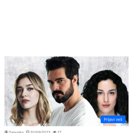
Prljavi veš
Sapunko
30/09/2023
27