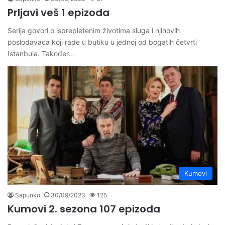
Prljavi veš 1 epizoda
Serija govori o isprepletenim životima sluga i njihovih
poslodavaca koji rade u butiku u jednoj od bogatih četvrti
Istanbula. Također…
Kumovi
Sapunko
30/09/2023
125
Kumovi 2. sezona 107 epizoda