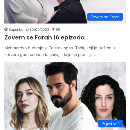
Zovem se Farah
Sapunko
30/09/2023
99
Zovem se Farah 16 epizoda
Mehmetovo buđenje je Tahirov spas. Tahir, koji je pušten iz
zatvora godinu dana kasnije, i dalje se pita li je…
Prljavi veš