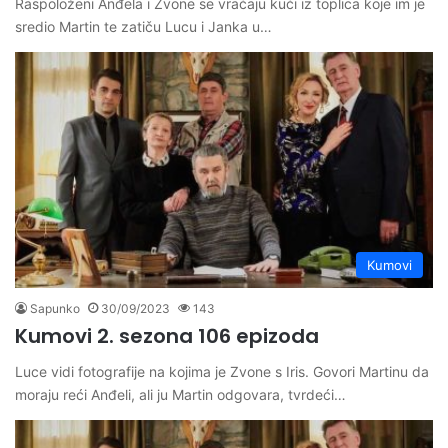
Raspoloženi Anđela i Zvone se vraćaju kući iz toplica koje im je
sredio Martin te zatiču Lucu i Janka u…
Kumovi
Sapunko
30/09/2023
143
Kumovi 2. sezona 106 epizoda
Luce vidi fotografije na kojima je Zvone s Iris. Govori Martinu da
moraju reći Anđeli, ali ju Martin odgovara, tvrdeći…