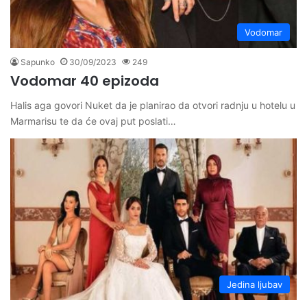
Vodomar
Sapunko
30/09/2023
249
Vodomar 40 epizoda
Halis aga govori Nuket da je planirao da otvori radnju u hotelu u
Marmarisu te da će ovaj put poslati…
Jedina ljubav