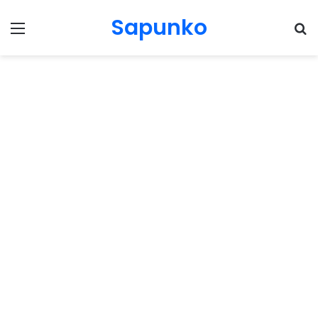
Sapunko
Menu
Pr