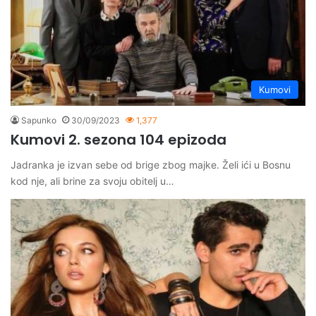
Kumovi
Sapunko
30/09/2023
1,377
Kumovi 2. sezona 104 epizoda
Jadranka je izvan sebe od brige zbog majke. Želi ići u Bosnu
kod nje, ali brine za svoju obitelj u…