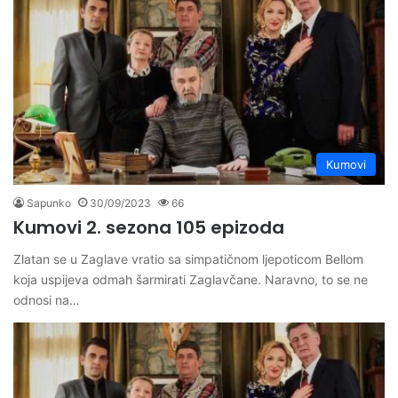
Kumovi
Sapunko
30/09/2023
66
Kumovi 2. sezona 105 epizoda
Zlatan se u Zaglave vratio sa simpatičnom ljepoticom Bellom
koja uspijeva odmah šarmirati Zaglavčane. Naravno, to se ne
odnosi na…